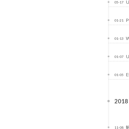
05-17
P
01-21
01-13
U
01-07
E
01-05
2018
11-08