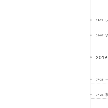
L
11-22
03-07
2019
07-28
07-28