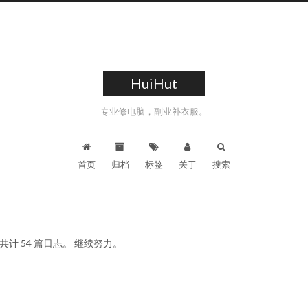
HuiHut
专业修电脑，副业补衣服。
首页
归档
标签
关于
搜索
前共计 54 篇日志。 继续努力。